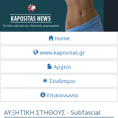
Τα τελευταία νέα της πλαστικής χειρουργικής
Home
www.kapositas.gr
Αρχείο
Σύνδεσμοι
Επικοινωνία
ΑΥΞΗΤΙΚΗ ΣΤΗΘΟΥΣ - Subfascial